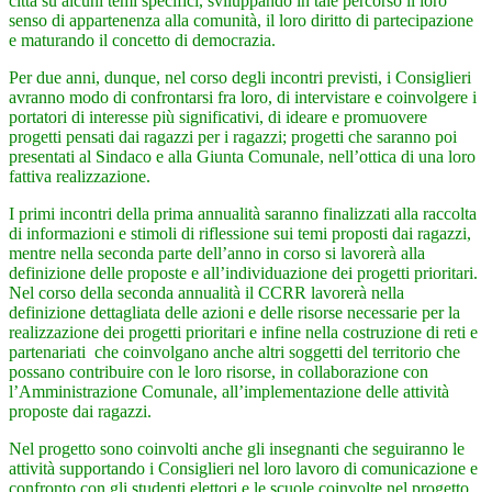
città su alcuni temi specifici, sviluppando in tale percorso il loro
senso di appartenenza alla comunità, il loro diritto di partecipazione
e maturando il concetto di democrazia.
Per due anni, dunque, nel corso degli incontri previsti, i Consiglieri
avranno modo di confrontarsi fra loro, di intervistare e coinvolgere i
portatori di interesse più significativi, di ideare e promuovere
progetti pensati dai ragazzi per i ragazzi; progetti che saranno poi
presentati al Sindaco e alla Giunta Comunale, nell’ottica di una loro
fattiva realizzazione.
I primi incontri della prima annualità saranno finalizzati alla raccolta
di informazioni e stimoli di riflessione sui temi proposti dai ragazzi,
mentre nella seconda parte dell’anno in corso si lavorerà alla
definizione delle proposte e all’individuazione dei progetti prioritari.
Nel corso della seconda annualità il CCRR lavorerà nella
definizione dettagliata delle azioni e delle risorse necessarie per la
realizzazione dei progetti prioritari e infine nella costruzione di reti e
partenariati che coinvolgano anche altri soggetti del territorio che
possano contribuire con le loro risorse, in collaborazione con
l’Amministrazione Comunale, all’implementazione delle attività
proposte dai ragazzi.
Nel progetto sono coinvolti anche gli insegnanti che seguiranno le
attività supportando i Consiglieri nel loro lavoro di comunicazione e
confronto con gli studenti elettori e le scuole coinvolte nel progetto.