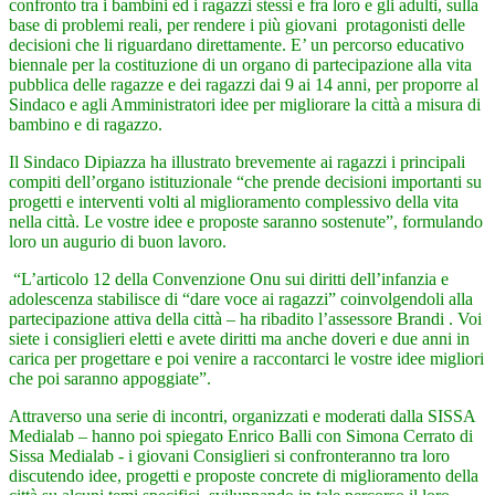
confronto tra i bambini ed i ragazzi stessi e fra loro e gli adulti, sulla
base di problemi reali, per rendere i più giovani protagonisti delle
decisioni che li riguardano direttamente. E’ un percorso educativo
biennale per la costituzione di un organo di partecipazione alla vita
pubblica delle ragazze e dei ragazzi dai 9 ai 14 anni, per proporre al
Sindaco e agli Amministratori idee per migliorare la città a misura di
bambino e di ragazzo.
Il Sindaco Dipiazza ha illustrato brevemente ai ragazzi i principali
compiti dell’organo istituzionale “che prende decisioni importanti su
progetti e interventi volti al miglioramento complessivo della vita
nella città. Le vostre idee e proposte saranno sostenute”, formulando
loro un augurio di buon lavoro.
“L’articolo 12 della Convenzione Onu sui diritti dell’infanzia e
adolescenza stabilisce di “dare voce ai ragazzi” coinvolgendoli alla
partecipazione attiva della città – ha ribadito l’assessore Brandi . Voi
siete i consiglieri eletti e avete diritti ma anche doveri e due anni in
carica per progettare e poi venire a raccontarci le vostre idee migliori
che poi saranno appoggiate”.
Attraverso una serie di incontri, organizzati e moderati dalla SISSA
Medialab – hanno poi spiegato Enrico Balli con Simona Cerrato di
Sissa Medialab - i giovani Consiglieri si confronteranno tra loro
discutendo idee, progetti e proposte concrete di miglioramento della