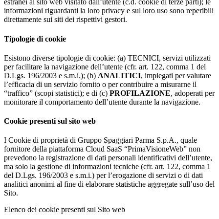
estranei al sito web visitato dall’utente (c.d. cookie di terze parti); le
informazioni riguardanti la loro privacy e sul loro uso sono reperibili
direttamente sui siti dei rispettivi gestori.
Tipologie di cookie
Esistono diverse tipologie di cookie: (a) TECNICI, servizi utilizzati
per facilitare la navigazione dell’utente (cfr. art. 122, comma 1 del
D.Lgs. 196/2003 e s.m.i.); (b)
ANALITICI
, impiegati per valutare
l’efficacia di un servizio fornito o per contribuire a misurarne il
“traffico” (scopi statistici); e di (c)
PROFILAZIONE
, adoperati per
monitorare il comportamento dell’utente durante la navigazione.
Cookie presenti sul sito web
I Cookie di proprietà di Gruppo Spaggiari Parma S.p.A., quale
fornitore della piattaforma Cloud SaaS “PrimaVisioneWeb” non
prevedono la registrazione di dati personali identificativi dell’utente,
ma solo la gestione di informazioni tecniche (cfr. art. 122, comma 1
del D.Lgs. 196/2003 e s.m.i.) per l’erogazione di servizi o di dati
analitici anonimi al fine di elaborare statistiche aggregate sull’uso del
Sito.
Elenco dei cookie presenti sul Sito web