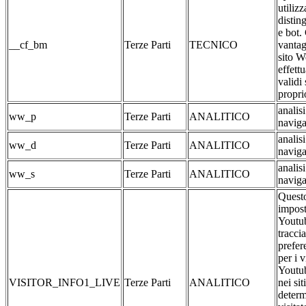
utilizz
distin
e bot.
__cf_bm
Terze Parti
TECNICO
vantag
sito W
effett
validi 
propri
analis
ww_p
Terze Parti
ANALITICO
naviga
analis
ww_d
Terze Parti
ANALITICO
naviga
analis
ww_s
Terze Parti
ANALITICO
naviga
Questo
impost
Youtub
traccia
prefer
per i 
Youtub
VISITOR_INFO1_LIVE
Terze Parti
ANALITICO
nei si
determ