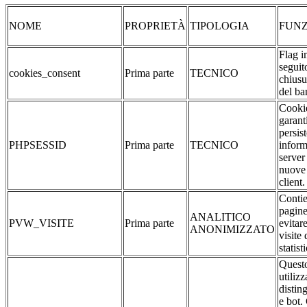
NOME
PROPRIETÀ
TIPOLOGIA
FUNZ
Flag i
seguit
cookies_consent
Prima parte
TECNICO
chiusu
del ba
Cookie
garant
persis
PHPSESSID
Prima parte
TECNICO
inform
server
nuove 
client.
Contie
pagine
ANALITICO
PVW_VISITE
Prima parte
evitar
ANONIMIZZATO
visite 
statist
Questo
utilizz
distin
e bot.