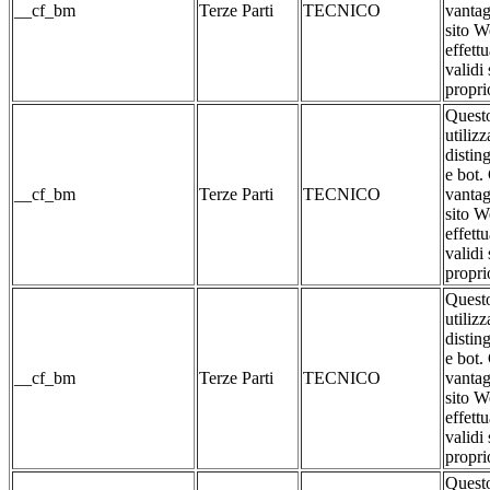
__cf_bm
Terze Parti
TECNICO
vantag
sito W
effett
validi 
propri
Questo
utilizz
distin
e bot.
__cf_bm
Terze Parti
TECNICO
vantag
sito W
effett
validi 
propri
Questo
utilizz
distin
e bot.
__cf_bm
Terze Parti
TECNICO
vantag
sito W
effett
validi 
propri
Questo