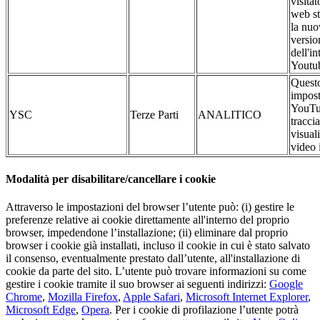
visitat
web st
la nuo
versio
dell'in
Youtu
Questo
impost
YouTu
YSC
Terze Parti
ANALITICO
traccia
visual
video 
Modalità per disabilitare/cancellare i cookie
Attraverso le impostazioni del browser l’utente può: (i) gestire le
preferenze relative ai cookie direttamente all'interno del proprio
browser, impedendone l’installazione; (ii) eliminare dal proprio
browser i cookie già installati, incluso il cookie in cui è stato salvato
il consenso, eventualmente prestato dall’utente, all'installazione di
cookie da parte del sito. L’utente può trovare informazioni su come
gestire i cookie tramite il suo browser ai seguenti indirizzi:
Google
Chrome
,
Mozilla Firefox
,
Apple Safari
,
Microsoft Internet Explorer
,
Microsoft Edge
,
Opera
. Per i cookie di profilazione l’utente potrà