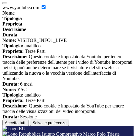
www.youtube.com
Nome
Tipologia
Proprieta
Descrizione
Durata
Nome:
VISITOR_INFO1_LIVE
Tipologia:
analitico
Proprieta:
Terze Parti
Descrizione:
Questo cookie è impostato da Youtube per tenere
traccia delle preferenze dell'utente per i video di Youtube incorporati
nei siti; può anche determinare se il visitatore del sito web sta
utilizzando la nuova o la vecchia versione dell'interfaccia di
Youtube.
Durata:
6 mesi
Nome:
YSC
Tipologia:
analitico
Proprieta:
Terze Parti
Descrizione:
Questo cookie è impostato da YouTube per tenere
traccia delle visualizzazioni dei video incorporati.
Durata:
Sessione
Accetta tutti
Salva le preferenze
Istituto Comprensivo Marco Polo Trieste