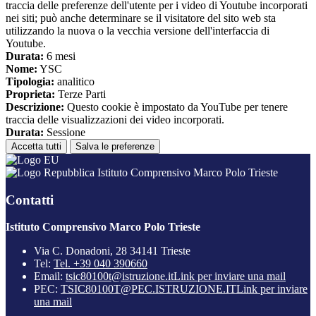
traccia delle preferenze dell'utente per i video di Youtube incorporati
nei siti; può anche determinare se il visitatore del sito web sta
utilizzando la nuova o la vecchia versione dell'interfaccia di
Youtube.
Durata:
6 mesi
Nome:
YSC
Tipologia:
analitico
Proprieta:
Terze Parti
Descrizione:
Questo cookie è impostato da YouTube per tenere
traccia delle visualizzazioni dei video incorporati.
Durata:
Sessione
Accetta tutti
Salva le preferenze
Istituto Comprensivo Marco Polo Trieste
Contatti
Istituto Comprensivo Marco Polo Trieste
Via C. Donadoni, 28 34141 Trieste
Tel:
Tel. +39 040 390660
Email:
tsic80100t@istruzione.it
Link per inviare una mail
PEC:
TSIC80100T@PEC.ISTRUZIONE.IT
Link per inviare
una mail