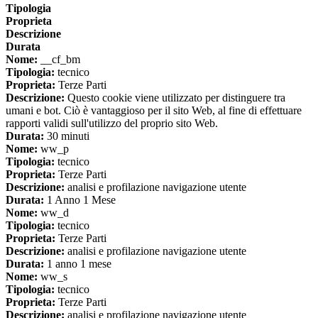
Tipologia
Proprieta
Descrizione
Durata
Nome:
__cf_bm
Tipologia:
tecnico
Proprieta:
Terze Parti
Descrizione:
Questo cookie viene utilizzato per distinguere tra
umani e bot. Ciò è vantaggioso per il sito Web, al fine di effettuare
rapporti validi sull'utilizzo del proprio sito Web.
Durata:
30 minuti
Nome:
ww_p
Tipologia:
tecnico
Proprieta:
Terze Parti
Descrizione:
analisi e profilazione navigazione utente
Durata:
1 Anno 1 Mese
Nome:
ww_d
Tipologia:
tecnico
Proprieta:
Terze Parti
Descrizione:
analisi e profilazione navigazione utente
Durata:
1 anno 1 mese
Nome:
ww_s
Tipologia:
tecnico
Proprieta:
Terze Parti
Descrizione:
analisi e profilazione navigazione utente