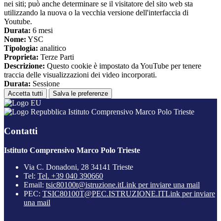
nei siti; può anche determinare se il visitatore del sito web sta
utilizzando la nuova o la vecchia versione dell'interfaccia di
Youtube.
Durata:
6 mesi
Nome:
YSC
Tipologia:
analitico
Proprieta:
Terze Parti
Descrizione:
Questo cookie è impostato da YouTube per tenere
traccia delle visualizzazioni dei video incorporati.
Durata:
Sessione
Accetta tutti
Salva le preferenze
Istituto Comprensivo Marco Polo Trieste
Contatti
Istituto Comprensivo Marco Polo Trieste
Via C. Donadoni, 28 34141 Trieste
Tel:
Tel. +39 040 390660
Email:
tsic80100t@istruzione.it
Link per inviare una mail
PEC:
TSIC80100T@PEC.ISTRUZIONE.IT
Link per inviare
una mail