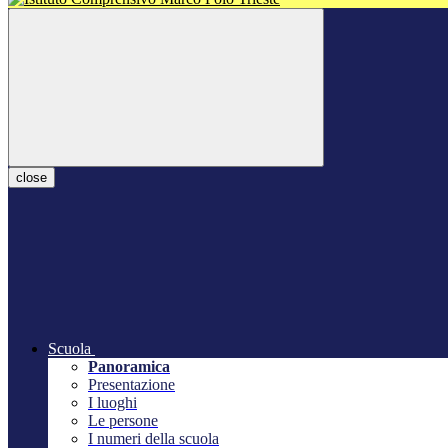
close
Scuola
Panoramica
Presentazione
I luoghi
Le persone
I numeri della scuola