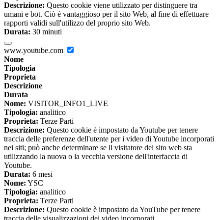
Descrizione:
Questo cookie viene utilizzato per distinguere tra
umani e bot. Ciò è vantaggioso per il sito Web, al fine di effettuare
rapporti validi sull'utilizzo del proprio sito Web.
Durata:
30 minuti
www.youtube.com
Nome
Tipologia
Proprieta
Descrizione
Durata
Nome:
VISITOR_INFO1_LIVE
Tipologia:
analitico
Proprieta:
Terze Parti
Descrizione:
Questo cookie è impostato da Youtube per tenere
traccia delle preferenze dell'utente per i video di Youtube incorporati
nei siti; può anche determinare se il visitatore del sito web sta
utilizzando la nuova o la vecchia versione dell'interfaccia di
Youtube.
Durata:
6 mesi
Nome:
YSC
Tipologia:
analitico
Proprieta:
Terze Parti
Descrizione:
Questo cookie è impostato da YouTube per tenere
traccia delle visualizzazioni dei video incorporati.