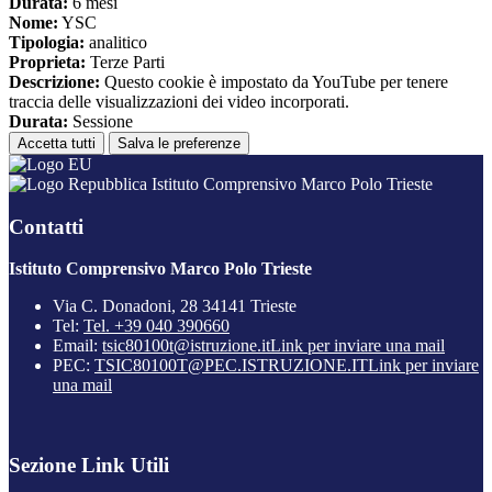
Durata:
6 mesi
Nome:
YSC
Tipologia:
analitico
Proprieta:
Terze Parti
Descrizione:
Questo cookie è impostato da YouTube per tenere
traccia delle visualizzazioni dei video incorporati.
Durata:
Sessione
Accetta tutti
Salva le preferenze
Istituto Comprensivo Marco Polo Trieste
Contatti
Istituto Comprensivo Marco Polo Trieste
Via C. Donadoni, 28 34141 Trieste
Tel:
Tel. +39 040 390660
Email:
tsic80100t@istruzione.it
Link per inviare una mail
PEC:
TSIC80100T@PEC.ISTRUZIONE.IT
Link per inviare
una mail
Sezione Link Utili