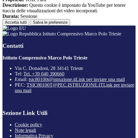
Descrizione:
Questo cookie è impostato da YouTube per tenere
traccia delle visualizzazioni dei video incorporati.
Durata:
Sessione
Accetta tutti
Salva le preferenze
Istituto Comprensivo Marco Polo Trieste
Contatti
Istituto Comprensivo Marco Polo Trieste
Via C. Donadoni, 28 34141 Trieste
Tel:
Tel. +39 040 390660
Email:
tsic80100t@istruzione.it
Link per inviare una mail
PEC:
TSIC80100T@PEC.ISTRUZIONE.IT
Link per inviare
una mail
Sezione Link Utili
Cookie policy
Note legali
Informativa Privacy