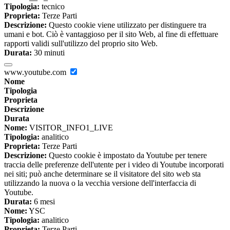
Tipologia:
tecnico
Proprieta:
Terze Parti
Descrizione:
Questo cookie viene utilizzato per distinguere tra
umani e bot. Ciò è vantaggioso per il sito Web, al fine di effettuare
rapporti validi sull'utilizzo del proprio sito Web.
Durata:
30 minuti
www.youtube.com
Nome
Tipologia
Proprieta
Descrizione
Durata
Nome:
VISITOR_INFO1_LIVE
Tipologia:
analitico
Proprieta:
Terze Parti
Descrizione:
Questo cookie è impostato da Youtube per tenere
traccia delle preferenze dell'utente per i video di Youtube incorporati
nei siti; può anche determinare se il visitatore del sito web sta
utilizzando la nuova o la vecchia versione dell'interfaccia di
Youtube.
Durata:
6 mesi
Nome:
YSC
Tipologia:
analitico
Proprieta:
Terze Parti