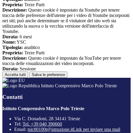
Proprieta:
Terze Parti
Descrizione:
Questo cookie è impostato da Youtube per tenere
traccia delle preferenze dell'utente per i video di Youtube incorporati
nei siti; può anche determinare se il visitatore del sito web sta
utilizzando la nuova o la vecchia versione dell'interfaccia di
Youtube.
Durata:
6 mesi
Nome:
YSC
Tipologia:
analitico
Proprieta:
Terze Parti
Descrizione:
Questo cookie è impostato da YouTube per tenere
traccia delle visualizzazioni dei video incorporati.
Durata:
Sessione
Accetta tutti
Salva le preferenze
Istituto Comprensivo Marco Polo Trieste
Contatti
Istituto Comprensivo Marco Polo Trieste
Via C. Donadoni, 28 34141 Trieste
Tel:
Tel. +39 040 390660
Email:
tsic80100t@istruzione.it
Link per inviare una mail