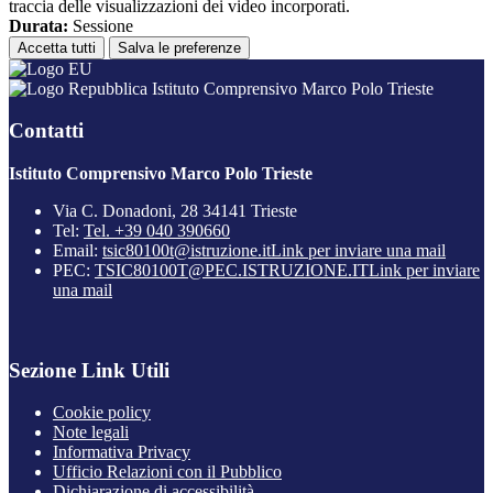
traccia delle visualizzazioni dei video incorporati.
Durata:
Sessione
Accetta tutti
Salva le preferenze
Istituto Comprensivo Marco Polo Trieste
Contatti
Istituto Comprensivo Marco Polo Trieste
Via C. Donadoni, 28 34141 Trieste
Tel:
Tel. +39 040 390660
Email:
tsic80100t@istruzione.it
Link per inviare una mail
PEC:
TSIC80100T@PEC.ISTRUZIONE.IT
Link per inviare
una mail
Sezione Link Utili
Cookie policy
Note legali
Informativa Privacy
Ufficio Relazioni con il Pubblico
Dichiarazione di accessibilità