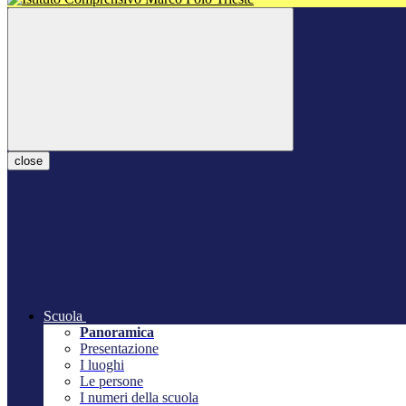
close
Scuola
Panoramica
Presentazione
I luoghi
Le persone
I numeri della scuola