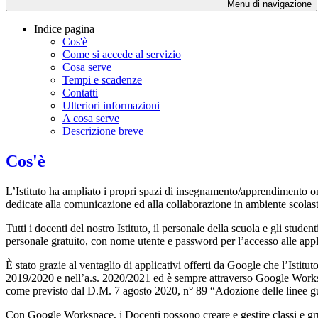
Menu di navigazione
Indice pagina
Cos'è
Come si accede al servizio
Cosa serve
Tempi e scadenze
Contatti
Ulteriori informazioni
A cosa serve
Descrizione breve
Cos'è
L’Istituto ha ampliato i propri spazi di insegnamento/apprendimento o
dedicate alla comunicazione ed alla collaborazione in ambiente scolasti
Tutti i docenti del nostro Istituto, il personale della scuola e gli studen
personale gratuito, con nome utente e password per l’accesso alle app
È stato grazie al ventaglio di applicativi offerti da Google che l’Istit
2019/2020 e nell’a.s. 2020/2021 ed è sempre attraverso Google Workspac
come previsto dal D.M. 7 agosto 2020, n° 89 “Adozione delle linee guid
Con Google Workspace, i Docenti possono creare e gestire classi e grupp