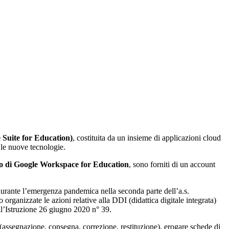
 Suite for Education)
, costituita da un insieme di applicazioni cloud
 le nuove tecnologie.
zo di Google Workspace for Education
, sono forniti di un account
a durante l’emergenza pandemica nella seconda parte dell’a.s.
ganizzate le azioni relative alla DDI (didattica digitale integrata)
ll’Istruzione 26 giugno 2020 n° 39.
o (assegnazione, consegna, correzione, restituzione), erogare schede di