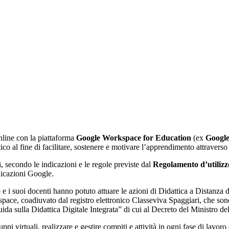
nline con la piattaforma
Google Workspace for Education
(ex
Google
co al fine di facilitare, sostenere e motivare l’apprendimento attraverso
ti, secondo le indicazioni e le regole previste dal
Regolamento d’utiliz
licazioni Google.
uto e i suoi docenti hanno potuto attuare le azioni di Didattica a Distanz
e, coadiuvato dal registro elettronico Classeviva Spaggiari, che sono or
a sulla Didattica Digitale Integrata” di cui al Decreto del Ministro de
i virtuali, realizzare e gestire compiti e attività in ogni fase di lavor