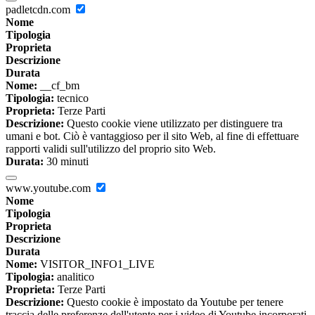
padletcdn.com
Nome
Tipologia
Proprieta
Descrizione
Durata
Nome:
__cf_bm
Tipologia:
tecnico
Proprieta:
Terze Parti
Descrizione:
Questo cookie viene utilizzato per distinguere tra
umani e bot. Ciò è vantaggioso per il sito Web, al fine di effettuare
rapporti validi sull'utilizzo del proprio sito Web.
Durata:
30 minuti
www.youtube.com
Nome
Tipologia
Proprieta
Descrizione
Durata
Nome:
VISITOR_INFO1_LIVE
Tipologia:
analitico
Proprieta:
Terze Parti
Descrizione:
Questo cookie è impostato da Youtube per tenere
traccia delle preferenze dell'utente per i video di Youtube incorporati