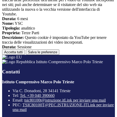
nei siti; può anche determinare se il visitatore del sito web sta
utilizzando la nuova o la vecchia versione dell'interfaccia di
Youtube.
Durata:
6 mesi
Nome:
YSC
Tipologia:
analitico
Proprieta:
Terze Parti
Descrizione:
Questo cookie è impostato da YouTube per tenere
traccia delle visualizzazioni dei video incorporati.
Durata:
Sessione
Accetta tutti
Salva le preferenze
Istituto Comprensivo Marco Polo Trieste
Contatti
Istituto Comprensivo Marco Polo Trieste
Via C. Donadoni, 28 34141 Trieste
Tel:
Tel. +39 040 390660
Email:
tsic80100t@istruzione.it
Link per inviare una mail
PEC:
TSIC80100T@PEC.ISTRUZIONE.IT
Link per inviare
una mail