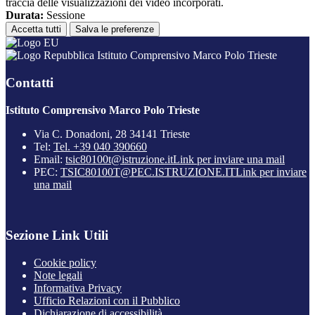
traccia delle visualizzazioni dei video incorporati.
Durata:
Sessione
Accetta tutti
Salva le preferenze
Istituto Comprensivo Marco Polo Trieste
Contatti
Istituto Comprensivo Marco Polo Trieste
Via C. Donadoni, 28 34141 Trieste
Tel:
Tel. +39 040 390660
Email:
tsic80100t@istruzione.it
Link per inviare una mail
PEC:
TSIC80100T@PEC.ISTRUZIONE.IT
Link per inviare
una mail
Sezione Link Utili
Cookie policy
Note legali
Informativa Privacy
Ufficio Relazioni con il Pubblico
Dichiarazione di accessibilità