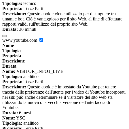
Tipologia:
tecnico
Proprieta:
Terze Parti
Descrizione:
Questo cookie viene utilizzato per distinguere tra
umani e bot. Ciò è vantaggioso per il sito Web, al fine di effettuare
rapporti validi sull'utilizzo del proprio sito Web.
Durata:
30 minuti
www.youtube.com
Nome
Tipologia
Proprieta
Descrizione
Durata
Nome:
VISITOR_INFO1_LIVE
Tipologia:
analitico
Proprieta:
Terze Parti
Descrizione:
Questo cookie è impostato da Youtube per tenere
traccia delle preferenze dell'utente per i video di Youtube incorporati
nei siti; può anche determinare se il visitatore del sito web sta
utilizzando la nuova o la vecchia versione dell'interfaccia di
Youtube.
Durata:
6 mesi
Nome:
YSC
Tipologia:
analitico
Proprieta:
Terze Parti