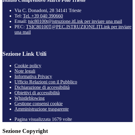
Istituto Comprensivo Marco Polo Trieste
Via C. Donadoni, 28 34141 Trieste
Tel:
Tel. +39 040 390660
Email:
tsic80100t@istruzione.it
Link per inviare una mail
PEC:
TSIC80100T@PEC.ISTRUZIONE.IT
Link per inviare
una mail
Sezione Link Utili
Cookie policy
Note legali
Informativa Privacy
Ufficio Relazioni con il Pubblico
Dichiarazione di accessibilità
Obiettivi di accessibilità
Whistleblowing
Gestione consensi cookie
Amministrazione trasparente
Pagina visualizzata
1679
volte
Sezione Copyright