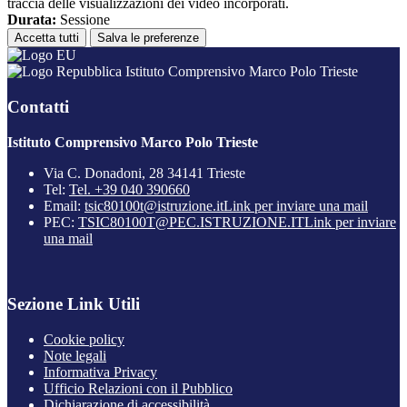
traccia delle visualizzazioni dei video incorporati.
Durata:
Sessione
Accetta tutti
Salva le preferenze
Istituto Comprensivo Marco Polo Trieste
Contatti
Istituto Comprensivo Marco Polo Trieste
Via C. Donadoni, 28 34141 Trieste
Tel:
Tel. +39 040 390660
Email:
tsic80100t@istruzione.it
Link per inviare una mail
PEC:
TSIC80100T@PEC.ISTRUZIONE.IT
Link per inviare
una mail
Sezione Link Utili
Cookie policy
Note legali
Informativa Privacy
Ufficio Relazioni con il Pubblico
Dichiarazione di accessibilità