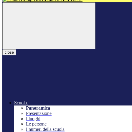
close
Scuola
Panoramica
Presentazione
I luoghi
Le persone
I numeri della scuola