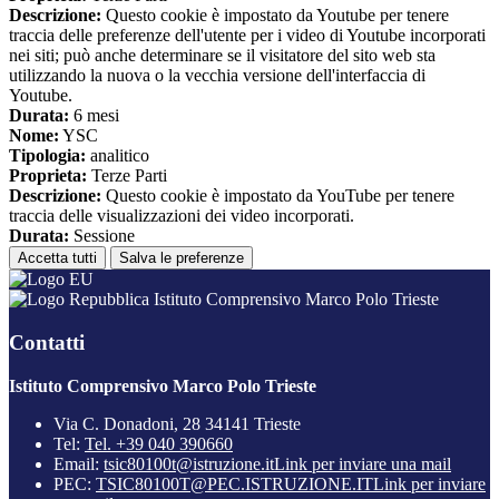
Descrizione:
Questo cookie è impostato da Youtube per tenere
traccia delle preferenze dell'utente per i video di Youtube incorporati
nei siti; può anche determinare se il visitatore del sito web sta
utilizzando la nuova o la vecchia versione dell'interfaccia di
Youtube.
Durata:
6 mesi
Nome:
YSC
Tipologia:
analitico
Proprieta:
Terze Parti
Descrizione:
Questo cookie è impostato da YouTube per tenere
traccia delle visualizzazioni dei video incorporati.
Durata:
Sessione
Accetta tutti
Salva le preferenze
Istituto Comprensivo Marco Polo Trieste
Contatti
Istituto Comprensivo Marco Polo Trieste
Via C. Donadoni, 28 34141 Trieste
Tel:
Tel. +39 040 390660
Email:
tsic80100t@istruzione.it
Link per inviare una mail
PEC:
TSIC80100T@PEC.ISTRUZIONE.IT
Link per inviare