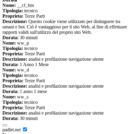
Nome:
__cf_bm
Tipologia:
tecnico
Proprieta:
Terze Parti
Descrizione:
Questo cookie viene utilizzato per distinguere tra
umani e bot. Ciò è vantaggioso per il sito Web, al fine di effettuare
rapporti validi sull'utilizzo del proprio sito Web.
Durata:
30 minuti
Nome:
ww_p
Tipologia:
tecnico
Proprieta:
Terze Parti
Descrizione:
analisi e profilazione navigazione utente
Durata:
1 Anno 1 Mese
Nome:
ww_d
Tipologia:
tecnico
Proprieta:
Terze Parti
Descrizione:
analisi e profilazione navigazione utente
Durata:
1 anno 1 mese
Nome:
ww_s
Tipologia:
tecnico
Proprieta:
Terze Parti
Descrizione:
analisi e profilazione navigazione utente
Durata:
30 minuti
padlet.net