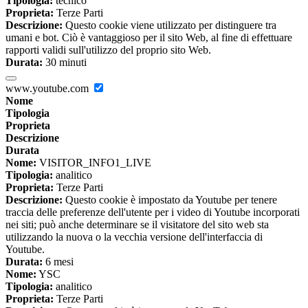
Tipologia:
tecnico
Proprieta:
Terze Parti
Descrizione:
Questo cookie viene utilizzato per distinguere tra
umani e bot. Ciò è vantaggioso per il sito Web, al fine di effettuare
rapporti validi sull'utilizzo del proprio sito Web.
Durata:
30 minuti
www.youtube.com
Nome
Tipologia
Proprieta
Descrizione
Durata
Nome:
VISITOR_INFO1_LIVE
Tipologia:
analitico
Proprieta:
Terze Parti
Descrizione:
Questo cookie è impostato da Youtube per tenere
traccia delle preferenze dell'utente per i video di Youtube incorporati
nei siti; può anche determinare se il visitatore del sito web sta
utilizzando la nuova o la vecchia versione dell'interfaccia di
Youtube.
Durata:
6 mesi
Nome:
YSC
Tipologia:
analitico
Proprieta:
Terze Parti