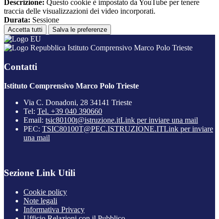
Descrizione:
Questo cookie è impostato da YouTube per tenere
traccia delle visualizzazioni dei video incorporati.
Durata:
Sessione
Accetta tutti
Salva le preferenze
Istituto Comprensivo Marco Polo Trieste
Contatti
Istituto Comprensivo Marco Polo Trieste
Via C. Donadoni, 28 34141 Trieste
Tel:
Tel. +39 040 390660
Email:
tsic80100t@istruzione.it
Link per inviare una mail
PEC:
TSIC80100T@PEC.ISTRUZIONE.IT
Link per inviare
una mail
Sezione Link Utili
Cookie policy
Note legali
Informativa Privacy
Ufficio Relazioni con il Pubblico