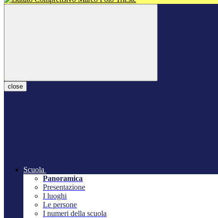
close
Scuola
Panoramica
Presentazione
I luoghi
Le persone
I numeri della scuola