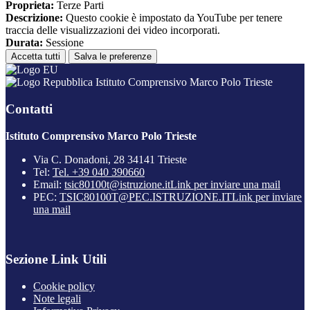
Proprieta:
Terze Parti
Descrizione:
Questo cookie è impostato da YouTube per tenere
traccia delle visualizzazioni dei video incorporati.
Durata:
Sessione
Accetta tutti
Salva le preferenze
Istituto Comprensivo Marco Polo Trieste
Contatti
Istituto Comprensivo Marco Polo Trieste
Via C. Donadoni, 28 34141 Trieste
Tel:
Tel. +39 040 390660
Email:
tsic80100t@istruzione.it
Link per inviare una mail
PEC:
TSIC80100T@PEC.ISTRUZIONE.IT
Link per inviare
una mail
Sezione Link Utili
Cookie policy
Note legali