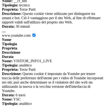
Nome:
__cf_bm
Tipologia:
tecnico
Proprieta:
Terze Parti
Descrizione:
Questo cookie viene utilizzato per distinguere tra
umani e bot. Ciò è vantaggioso per il sito Web, al fine di effettuare
rapporti validi sull'utilizzo del proprio sito Web.
Durata:
30 minuti
www.youtube.com
Nome
Tipologia
Proprieta
Descrizione
Durata
Nome:
VISITOR_INFO1_LIVE
Tipologia:
analitico
Proprieta:
Terze Parti
Descrizione:
Questo cookie è impostato da Youtube per tenere
traccia delle preferenze dell'utente per i video di Youtube incorporati
nei siti; può anche determinare se il visitatore del sito web sta
utilizzando la nuova o la vecchia versione dell'interfaccia di
Youtube.
Durata:
6 mesi
Nome:
YSC
Tipologia:
analitico