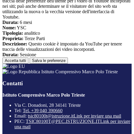
traccia delle preferenze dell'utente per i video di Youtube incorporati
nei siti; può anche determinare se il visitatore del sito web sta
utilizzando la nuova o la vecchia versione dell'interfaccia di
Youtube.
Durata:
6 mesi
Nome:
YSC
Tipologia:
analitico
Proprieta:
Terze Parti
Descrizione:
Questo cookie è impostato da YouTube per tenere
traccia delle visualizzazioni dei video incorporati.
Durata:
Sessione
Accetta tutti
Salva le preferenze
Istituto Comprensivo Marco Polo Trieste
Contatti
Istituto Comprensivo Marco Polo Trieste
Via C. Donadoni, 28 34141 Trieste
Tel:
Tel. +39 040 390660
Email:
tsic80100t@istruzione.it
Link per inviare una mail
PEC:
TSIC80100T@PEC.ISTRUZIONE.IT
Link per inviare
una mail