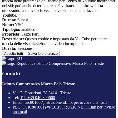
traccia delle preferenze dell'utente per i video di Youtube incorporati
nei siti; può anche determinare se il visitatore del sito web sta
utilizzando la nuova o la vecchia versione dell'interfaccia di
Youtube.
Durata:
6 mesi
Nome:
YSC
Tipologia:
analitico
Proprieta:
Terze Parti
Descrizione:
Questo cookie è impostato da YouTube per tenere
traccia delle visualizzazioni dei video incorporati.
Durata:
Sessione
Accetta tutti
Salva le preferenze
Istituto Comprensivo Marco Polo Trieste
Contatti
Istituto Comprensivo Marco Polo Trieste
Via C. Donadoni, 28 34141 Trieste
Tel:
Tel. +39 040 390660
Email:
tsic80100t@istruzione.it
Link per inviare una mail
PEC:
TSIC80100T@PEC.ISTRUZIONE.IT
Link per inviare
una mail