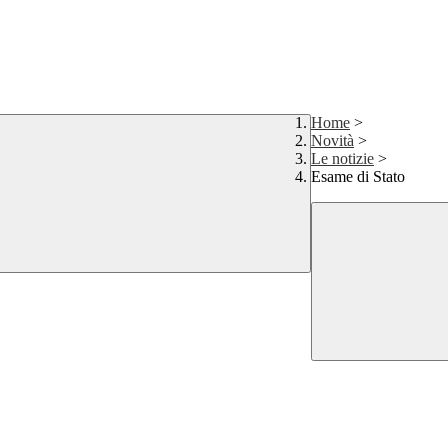
Home
>
Novità
>
Le notizie
>
Esame di Stato