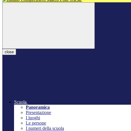
close
Scuola
Panoramica
Presentazione
I luoghi
Le persone
I numeri della scuola