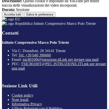
Descrizione:
Questo cookie è impostato da YouTube per tenere
traccia delle visualizzazioni dei video incorporati.
Durata:
Sessione
Accetta tutti
Salva le preferenze
Istituto Comprensivo Marco Polo Trieste
Contatti
Istituto Comprensivo Marco Polo Trieste
Via C. Donadoni, 28 34141 Trieste
Tel:
Tel. +39 040 390660
Email:
tsic80100t@istruzione.it
Link per inviare una mail
PEC:
TSIC80100T@PEC.ISTRUZIONE.IT
Link per inviare
una mail
Sezione Link Utili
Cookie policy
Note legali
Informativa Privacy
Ufficio Relazioni con il Pubblico