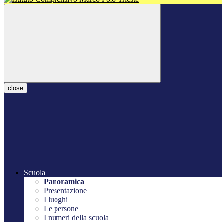
close
Scuola
Panoramica
Presentazione
I luoghi
Le persone
I numeri della scuola