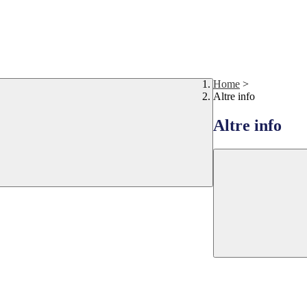
Home
>
Altre info
Altre info