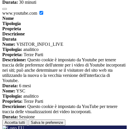
Durata:
30 minuti
www.youtube.com
Nome
Tipologia
Proprieta
Descrizione
Durata
Nome:
VISITOR_INFO1_LIVE
Tipologia:
analitico
Proprieta:
Terze Parti
Descrizione:
Questo cookie è impostato da Youtube per tenere
traccia delle preferenze dell'utente per i video di Youtube incorporati
nei siti; può anche determinare se il visitatore del sito web sta
utilizzando la nuova o la vecchia versione dell'interfaccia di
Youtube.
Durata:
6 mesi
Nome:
YSC
Tipologia:
analitico
Proprieta:
Terze Parti
Descrizione:
Questo cookie è impostato da YouTube per tenere
traccia delle visualizzazioni dei video incorporati.
Durata:
Sessione
Accetta tutti
Salva le preferenze