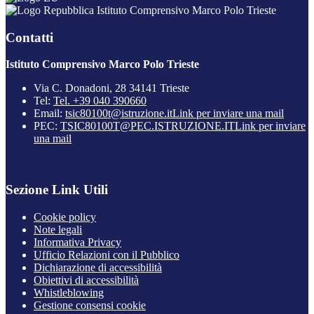
Istituto Comprensivo Marco Polo Trieste
Contatti
Istituto Comprensivo Marco Polo Trieste
Via C. Donadoni, 28 34141 Trieste
Tel:
Tel. +39 040 390660
Email:
tsic80100t@istruzione.it
Link per inviare una mail
PEC:
TSIC80100T@PEC.ISTRUZIONE.IT
Link per inviare
una mail
Sezione Link Utili
Cookie policy
Note legali
Informativa Privacy
Ufficio Relazioni con il Pubblico
Dichiarazione di accessibilità
Obiettivi di accessibilità
Whistleblowing
Gestione consensi cookie