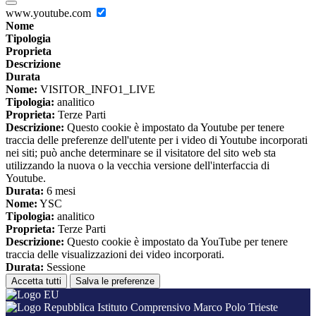
www.youtube.com
Nome
Tipologia
Proprieta
Descrizione
Durata
Nome:
VISITOR_INFO1_LIVE
Tipologia:
analitico
Proprieta:
Terze Parti
Descrizione:
Questo cookie è impostato da Youtube per tenere
traccia delle preferenze dell'utente per i video di Youtube incorporati
nei siti; può anche determinare se il visitatore del sito web sta
utilizzando la nuova o la vecchia versione dell'interfaccia di
Youtube.
Durata:
6 mesi
Nome:
YSC
Tipologia:
analitico
Proprieta:
Terze Parti
Descrizione:
Questo cookie è impostato da YouTube per tenere
traccia delle visualizzazioni dei video incorporati.
Durata:
Sessione
Accetta tutti
Salva le preferenze
Istituto Comprensivo Marco Polo Trieste