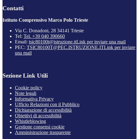
Contatti
Istituto Comprensivo Marco Polo Trieste
Via C. Donadoni, 28 34141 Trieste
Tel:
Tel. +39 040 390660
Email:
tsic80100t@istruzione.it
Link per inviare una mail
PEC:
TSIC80100T@PEC.ISTRUZIONE.IT
Link per inviare
una mail
Sezione Link Utili
Cookie policy
Note legali
Informativa Privacy
Ufficio Relazioni con il Pubblico
Dichiarazione di accessibilità
Obiettivi di accessibilità
Whistleblowing
Gestione consensi cookie
Amministrazione trasparente