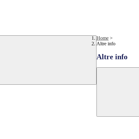
Home
>
Altre info
Altre info