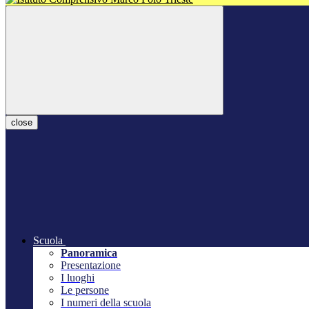
close
Scuola
Panoramica
Presentazione
I luoghi
Le persone
I numeri della scuola