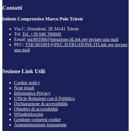
Contatti
Istituto Comprensivo Marco Polo Trieste
Via C. Donadoni, 28 34141 Trieste
Tel:
Tel. +39 040 390660
Email:
tsic80100t@istruzione.it
Link per inviare una mail
PEC:
TSIC80100T@PEC.ISTRUZIONE.IT
Link per inviare
una mail
Sezione Link Utili
Cookie policy
Note legali
Informativa Privacy
Ufficio Relazioni con il Pubblico
Dichiarazione di accessibilità
Obiettivi di accessibilità
Whistleblowing
Gestione consensi cookie
Amministrazione trasparente