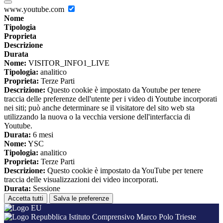
www.youtube.com
Nome
Tipologia
Proprieta
Descrizione
Durata
Nome:
VISITOR_INFO1_LIVE
Tipologia:
analitico
Proprieta:
Terze Parti
Descrizione:
Questo cookie è impostato da Youtube per tenere
traccia delle preferenze dell'utente per i video di Youtube incorporati
nei siti; può anche determinare se il visitatore del sito web sta
utilizzando la nuova o la vecchia versione dell'interfaccia di
Youtube.
Durata:
6 mesi
Nome:
YSC
Tipologia:
analitico
Proprieta:
Terze Parti
Descrizione:
Questo cookie è impostato da YouTube per tenere
traccia delle visualizzazioni dei video incorporati.
Durata:
Sessione
Accetta tutti
Salva le preferenze
Istituto Comprensivo Marco Polo Trieste